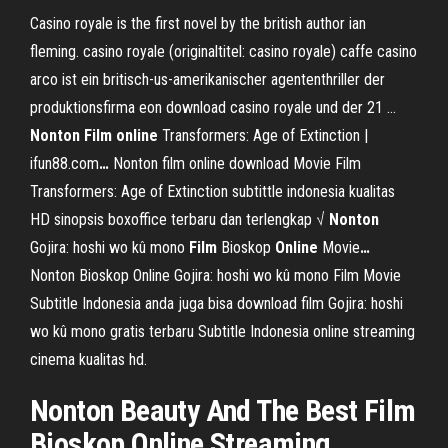
Casino royale is the first novel by the british author ian
fleming. casino royale (originaltitel: casino royale) caffe casino
arco ist ein britisch-us-amerikanischer agententhriller der
produktionsfirma eon download casino royale und der 21 …
Nonton Film
online
Transformers: Age of Extinction |
ifun88.com
…
Nonton film online download Movie Film
Transformers: Age of Extinction subtittle indonesia kualitas
HD sinopsis boxoffice terbaru dan terlengkap
√
Nonton
Gojira: hoshi wo kû mono
Film
Bioskop
Online
Movie
…
Nonton Bioskop Online Gojira: hoshi wo kû mono Film Movie
Subtitle Indonesia anda juga bisa download film Gojira: hoshi
wo kû mono gratis terbaru Subtitle Indonesia online streaming
cinema kualitas hd.
Nonton
Beauty And The Best
Film
Bioskop
Online
Streaming